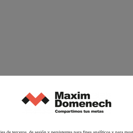
 de terceros, de sesión y persistentes para fines analíticos y para mos