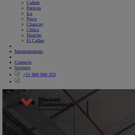
Cañete
Paracas
Ica
Pisco
Chancay
Chilca
Huacho
El Callao
Mantenimiento
Contacto
Sectores
+51 906 900 355