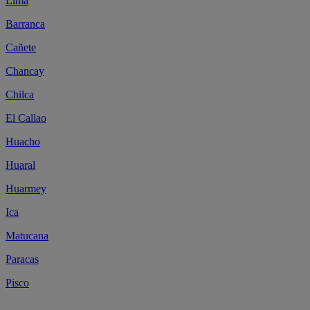
Lima
Barranca
Cañete
Chancay
Chilca
El Callao
Huacho
Huaral
Huarmey
Ica
Matucana
Paracas
Pisco