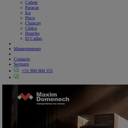
Cañete
Paracas
Ica
Pisco
Chancay
Chilca
Huacho
El Callao
Mantenimiento
Contacto
Sectores
+51 906 900 355